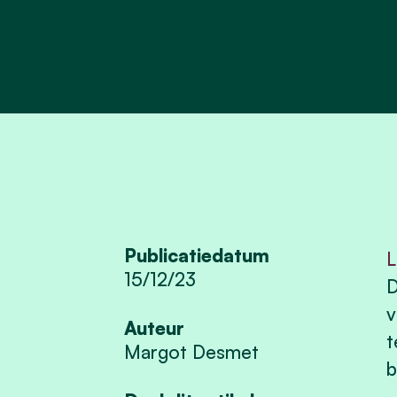
Publicatiedatum
L
15/12/23
D
v
Auteur
t
Margot Desmet
b