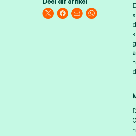
Deel dit artikel
D
s
d
k
g
a
n
d
D
0
n