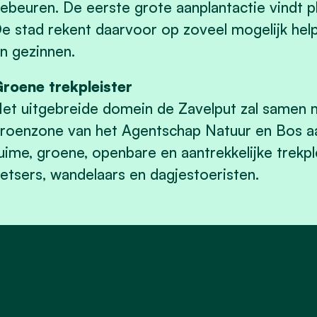
ebeuren. De eerste grote aanplantactie vindt pl
e stad rekent daarvoor op zoveel mogelijk he
n gezinnen.
roene trekpleister
et u
itgebreide domein de Zavelput zal samen 
roenzone van het Agentschap Natuur en Bos aa
uime, groene, openbare en aantrekkelijke trekp
ietsers, wandelaars en dagjestoeristen.