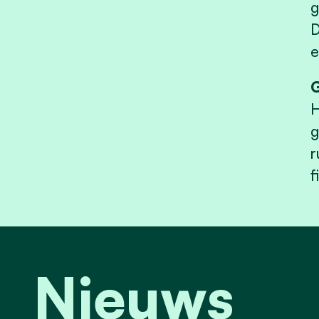
g
D
e
G
H
g
r
f
Nieuws