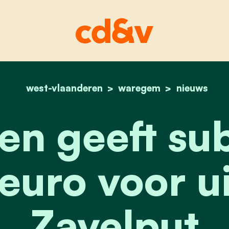
west-vlaanderen
home
waregem
vlaanderen geeft subs
nieuws
en geeft sub
euro voor ui
Zavelput