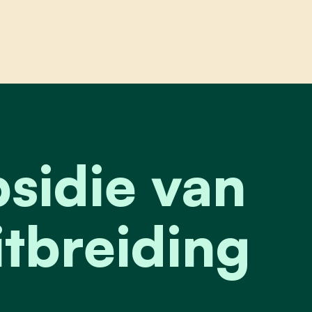
idie van 577 000 euro voor uitbreiding zavelput
sidie van
tbreiding