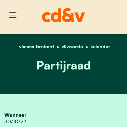
vlaams-brabant
vilvoorde
home
partijraad
kalender
Partijraad
Wanneer
30/10/23