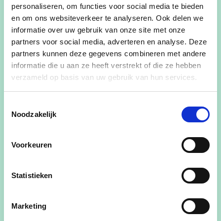
E-mailadres
personaliseren, om functies voor social media te bieden
en om ons websiteverkeer te analyseren. Ook delen we
informatie over uw gebruik van onze site met onze
partners voor social media, adverteren en analyse. Deze
Ja, ik wens de cd&v nieuwsbrief te ontvangen
partners kunnen deze gegevens combineren met andere
informatie die u aan ze heeft verstrekt of die ze hebben
Ja, cd&v mag me contacteren voor zaken aangaande dit
verzameld op basis van uw gebruik van hun services.
evenement
Ja, ik aanvaard de privacyvoorwaarden
Toestemmingsselectie
Noodzakelijk
Hoeveel personen naast jezelf neem je nog mee?
Voorkeuren
Statistieken
Marketing