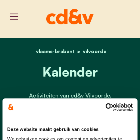
vlaams-brabant
home
kalender
vilvoorde
Kalender
Activiteiten van cd&v Vilvoorde.
Er zijn geen evenementen gepland
Deze website maakt gebruik van cookies
in de nabije toekomst.
We gebruiken cookies om content en advertenties te