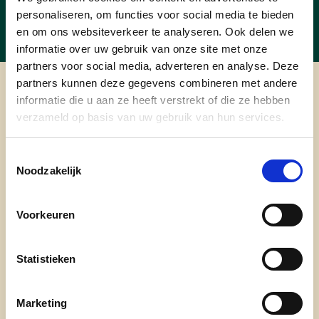
personaliseren, om functies voor social media te bieden
en om ons websiteverkeer te analyseren. Ook delen we
informatie over uw gebruik van onze site met onze
partners voor social media, adverteren en analyse. Deze
partners kunnen deze gegevens combineren met andere
cd&v Vilvoorde
informatie die u aan ze heeft verstrekt of die ze hebben
verzameld op basis van uw gebruik van hun services.
Toestemmingsselectie
Noodzakelijk
Nieuwsbrief
Voorkeuren
E-mailadres
Statistieken
Postcode
Marketing