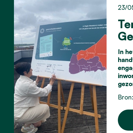
23/0
Te
Ge
In h
hand
enga
inwo
gezo
Bron: