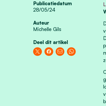
Publicatiedatum
L
28/05/24
W
Auteur
D
Michelle Gils
v
D
Deel dit artikel
p
m
z
O
g
l
v
b