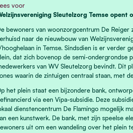
ees voor
elzijnsvereniging Sleutelzorg Temse opent of
e bewoners van woonzorgcentrum De Reiger z
erhuisd naar de nieuwbouw van Welzijnsverenig
’hooghelaan in Temse. Sindsdien is er verder g
lein, dat zich bovenop de semi-ondergrondse 
edewerkers van WV Sleutelzorg bevindt. Dit ple
ones waarin de zintuigen centraal staan, met de
p het plein staat een bijzondere bank, ontwor
efinancierd via een Vipa-subsidie. Deze subsid
okaal dienstencentrum De Flamingo mogelijk ma
an een kunstwerk. De bank, met zijn speelse e
ewoners uit om een wandeling over het plein te