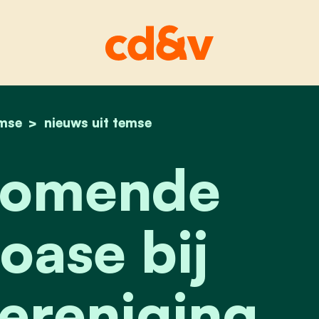
mse
home
verwelkomende groene oase bij welzijnsverenig
nieuws uit temse
komende
oase bij
ereniging