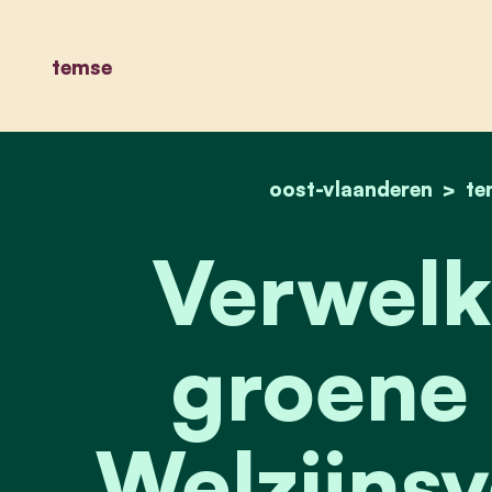
temse
oost-vlaanderen
te
Verwel
groene 
Welzijnsv