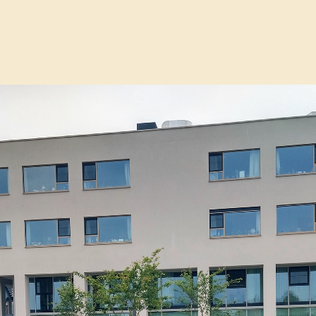
ing sleutelzorg in temse