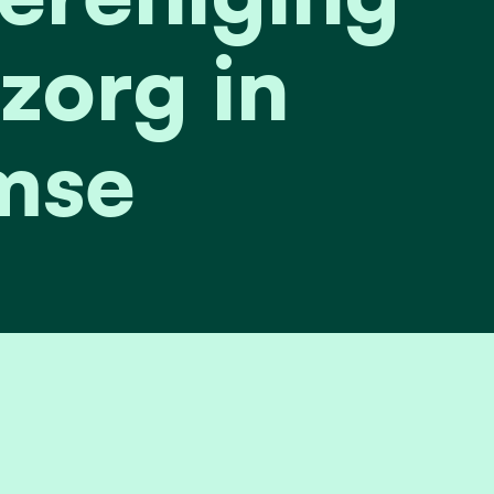
zorg in
mse