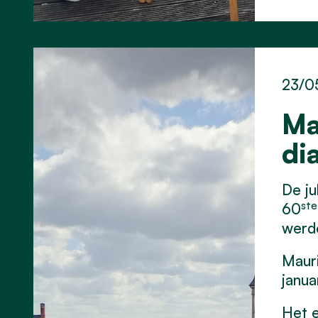
23/0
Ma
di
De ju
ste
60
werd
Mauri
janua
Het e