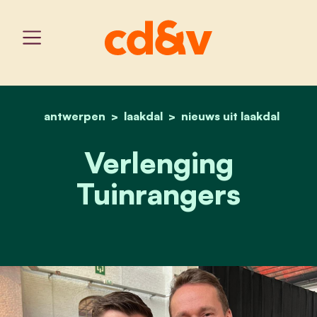
antwerpen
laakdal
home
verlenging tuinrangers
nieuws uit laakdal
Verlenging
Tuinrangers