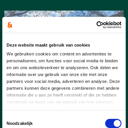
Deze website maakt gebruik van cookies
We gebruiken cookies om content en advertenties te
personaliseren, om functies voor social media te bieden
en om ons websiteverkeer te analyseren. Ook delen we
informatie over uw gebruik van onze site met onze
partners voor social media, adverteren en analyse. Deze
partners kunnen deze gegevens combineren met andere
27/07/26
informatie die u aan ze heeft verstrekt of die ze hebben
Nieuwe concessionaris voor
verzameld op basis van uw gebruik van hun services.
Capellebeemden
Toestemmingsselectie
Goed nieuws voor de inwoners van Klein-
Noodzakelijk