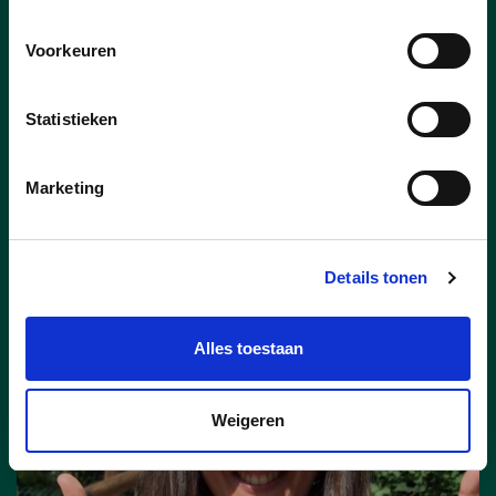
Vorst en bij uitbreiding voor heel Laakdal.
Er is een nieuwe uitbater voor
Voorkeuren
ontmoetingscentrum Capellebeemden
gevonden. Kandidaat Well’Air Dynamics
BV, de onderneming achter onder andere
Statistieken
T’s DanceXplosion wordt door het College
van Burgemeester en Schepenen
aangesteld als nieuwe concessionaris.
Marketing
lees meer
Details tonen
CHIEL PEETERS
GERDA BROECKX
HANNE LINTERMANS
NIELS VERMEULEN
Alles toestaan
STEIN VOET
TINE GIELIS
Weigeren