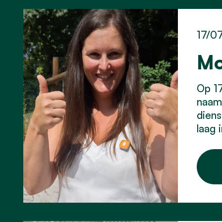
17/0
Mo
Op 17
naam 
diens
laag 