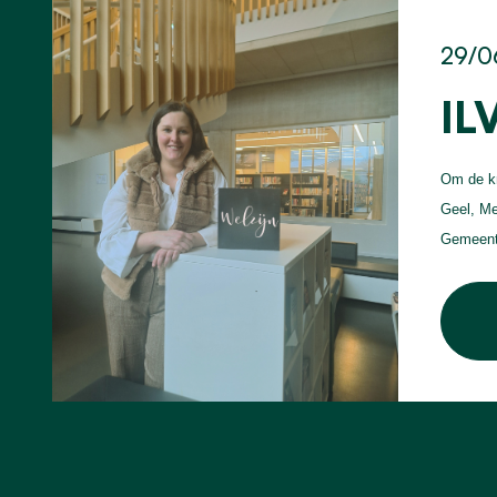
29/0
IL
Om de kr
Geel, Me
Gemeente