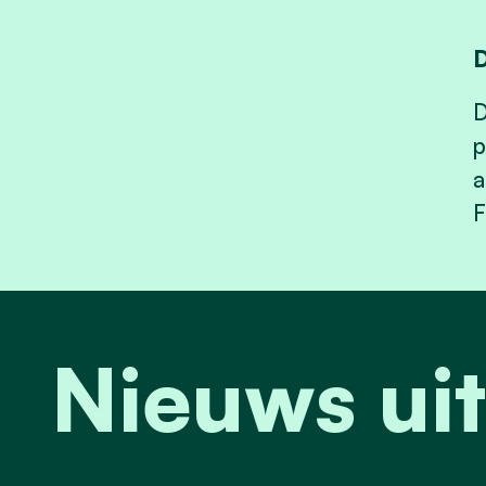
D
D
p
a
F
Nieuws uit