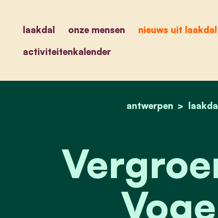
laakdal
onze mensen
nieuws uit laakdal
activiteitenkalender
antwerpen
laakda
Vergroen
Voge