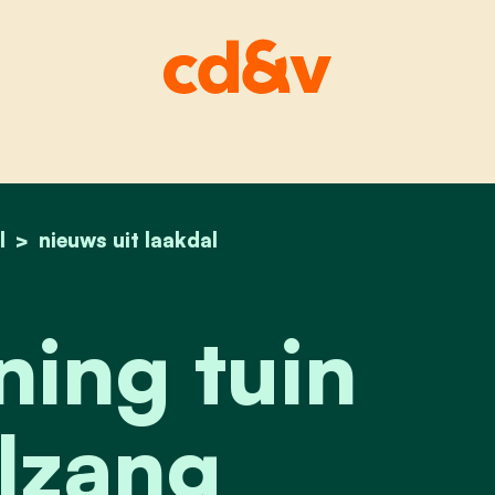
l
home
vergroening tuin vogelzang
nieuws uit laakdal
ing tuin
lzang