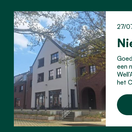
27/0
Ni
Goed 
een 
Well’
het C