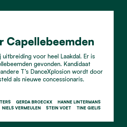
or Capellebeemden
uitbreiding voor heel Laakdal. Er is
ellebeemden gevonden. Kandidaat
 andere T’s DanceXplosion wordt door
eld als nieuwe concessionaris.
ETERS
GERDA BROECKX
HANNE LINTERMANS
NIELS VERMEULEN
STEIN VOET
TINE GIELIS