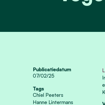
Publicatiedatum
L
07/02/25
I
e
Tags
K
Chiel Peeters
Hanne Lintermans
V