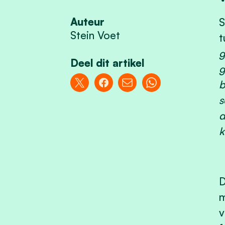
Auteur
S
Stein Voet
t
g
Deel dit artikel
g
b
s
d
k
D
m
v