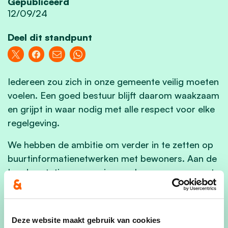
Gepubliceerd
12/09/24
Deel dit standpunt
Iedereen zou zich in onze gemeente veilig moeten
voelen. Een goed bestuur blijft daarom waakzaam
en grijpt in waar nodig met alle respect voor elke
regelgeving.
We hebben de ambitie om verder in te zetten op
buurtinformatienetwerken met bewoners. Aan de
Leedse stationsomgeving werken we samen met
politie en NMBS verder aan preventieve acties in
het kader van fietsdiefstallen. Laat ons van Lede
een plek maken waar iedereen zich goed en veilig
Deze website maakt gebruik van cookies
voelt.