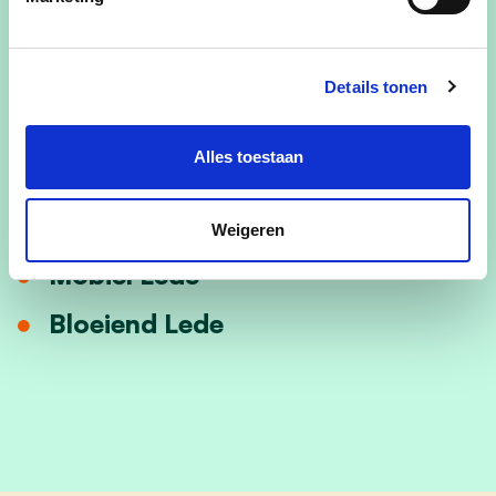
Jong Lede
Sportief Lede
Details tonen
Ondernemend Lede
Alles toestaan
Zorgzaam Lede
Dienstbaar Lede
Weigeren
Mobiel Lede
Bloeiend Lede