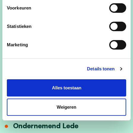
vermijden we liever.
Voorkeuren
Statistieken
Gerelateerde standpunten
Marketing
Leefbaar wonend Lede
Details tonen
Milieuvriendelijk Lede
Verenigd Lede
Alles toestaan
Jong Lede
Weigeren
Sportief Lede
Ondernemend Lede