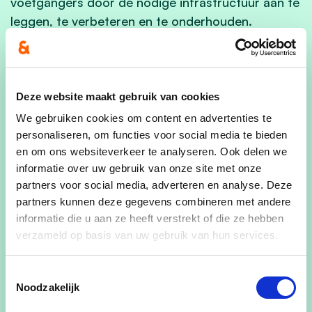
voetgangers door de nodige infrastructuur aan te
leggen, te verbeteren en te onderhouden.
Bij de her aanleg van wegen en kruispunten zetten
we de bril van de zwakke weggebruiker op om zo
diens veiligheid te garanderen. Autodelen wint
Deze website maakt gebruik van cookies
meer en meer aan populariteit. We maken er
We gebruiken cookies om content en advertenties te
dankbaar gebruik van door het initiatief in alle
personaliseren, om functies voor social media te bieden
deelgemeentes uit te rollen.
en om ons websiteverkeer te analyseren. Ook delen we
informatie over uw gebruik van onze site met onze
partners voor social media, adverteren en analyse. Deze
partners kunnen deze gegevens combineren met andere
Daarnaast werken we ook verder aan de
informatie die u aan ze heeft verstrekt of die ze hebben
voorrangsregels en zorgen we voor
verzameld op basis van uw gebruik van hun services.
parkeerbeleid. Als er wegenwerken zijn, wil CD&V
hier duidelijk over communiceren naar burgers en
Toestemmingsselectie
handelaars.
Noodzakelijk
Zwaar vervoer langs kleine, lokale wegen