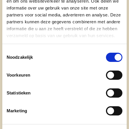
en om ons websiteverkeer te analyseren. Ook delen we
informatie over uw gebruik van onze site met onze
Waarom ben je kandidaat op 9 juni?
partners voor social media, adverteren en analyse. Deze
partners kunnen deze gegevens combineren met andere
Ik wil me inzetten voor een veilig Vlaanderen met
informatie die u aan ze heeft verstrekt of die ze hebben
respect voor onze normen en waarden. Veiligheid
verzameld op basis van uw gebruik van hun services.
voor onze kinderen en ouderen. Algemeen welzijn
en betaalbaar wonen.
Toestemmingsselectie
Noodzakelijk
Wie ben je in enkele woorden?
Spontaan
Voorkeuren
Leergierig
Statistieken
Eerlijk
Hulpvaardig
Marketing
Empathisch