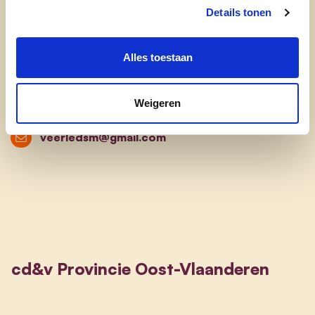
Details tonen
Wat is je favoriete plekje in onze provincie?
Zottegem, St Goriks Oudenhove, heel wat mooie
Alles toestaan
plekjes in de natuur met telkens een prachtig
vergezicht.
Weigeren
veerledsm@gmail.com
cd&v Provincie Oost-Vlaanderen