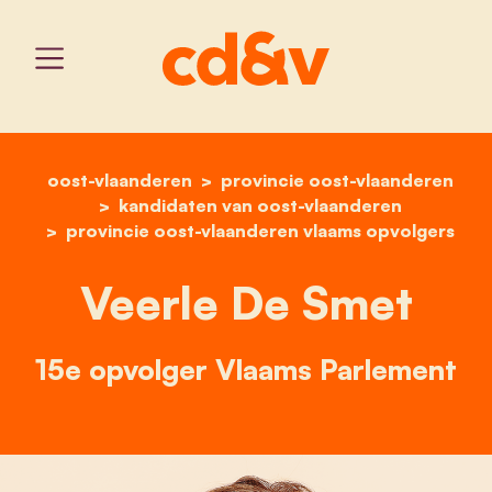
oost-vlaanderen
provincie oost-vlaanderen
home
veerle de smet
kandidaten van oost-vlaanderen
provincie oost-vlaanderen vlaams opvolgers
Veerle De Smet
15e opvolger Vlaams Parlement