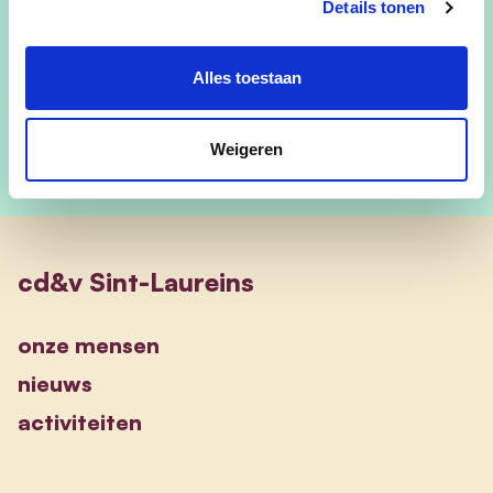
Details tonen
Gsm:
0477/51.74.04
E-mail:
riavanhyfte@skynet.be
Alles toestaan
Weigeren
cd&v Sint-Laureins
onze mensen
nieuws
activiteiten