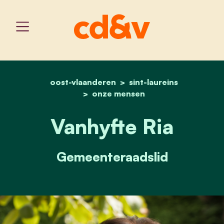
oost-vlaanderen
home
vanhyfte ria
sint-laureins
onze mensen
Vanhyfte Ria
Gemeenteraadslid