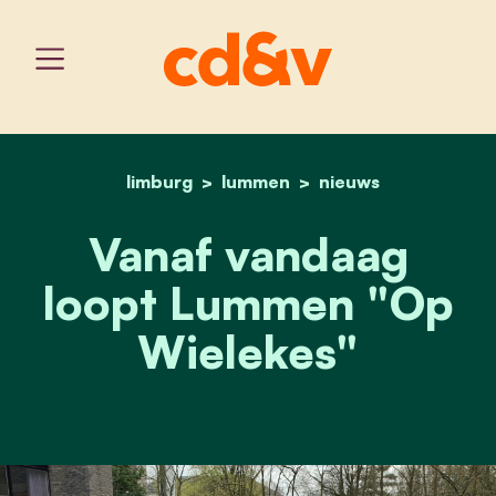
limburg
lummen
home
vanaf vandaag loopt lum
nieuws
Vanaf vandaag
loopt Lummen "Op
Wielekes"