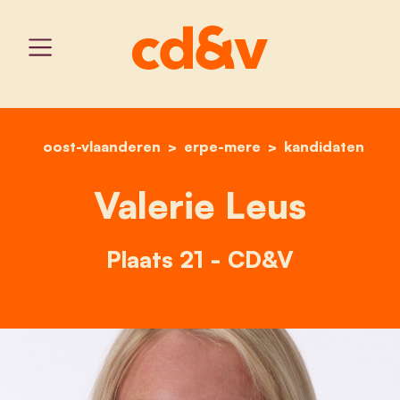
oost-vlaanderen
erpe-mere
home
valerie leus
kandidaten
Valerie Leus
Plaats 21 - CD&V