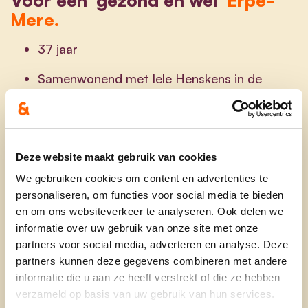
Mere.
37 jaar
Samenwonend met Iele Henskens in de
Grote Zadelweg 34 in Erpe.
Mama van Ellis en Maura
Leerkracht Sint-Martinusschool in Erpe
Deze website maakt gebruik van cookies
We gebruiken cookies om content en advertenties te
Als jonge mama en leerkracht zie ik nog diverse
personaliseren, om functies voor social media te bieden
noden in onze gemeente. Ik neem voor het eerst
en om ons websiteverkeer te analyseren. Ook delen we
deel aan de verkiezingen en vanuit mijn politiek
informatie over uw gebruik van onze site met onze
engagement wil ik een luisterend oor bieden. Op
partners voor social media, adverteren en analyse. Deze
die manier wil ik mensen gericht (verder) kunnen
partners kunnen deze gegevens combineren met andere
helpen. Ik ben een positief ingesteld persoon en
informatie die u aan ze heeft verstrekt of die ze hebben
verzameld op basis van uw gebruik van hun services.
hou van meteen goede en duidelijke