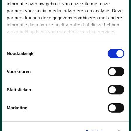
informatie over uw gebruik van onze site met onze
partners voor social media, adverteren en analyse. Deze
partners kunnen deze gegevens combineren met andere
informatie die u aan ze heeft verstrekt of die ze hebben
verzameld op basis van uw gebruik van hun services.
Toestemmingsselectie
Noodzakelijk
Voorkeuren
27/07/26
Nieuwe concessionaris voor
Statistieken
Capellebeemden
Marketing
Goed nieuws voor de inwoners van Klein-
Vorst en bij uitbreiding voor heel Laakdal.
Er is een nieuwe uitbater voor