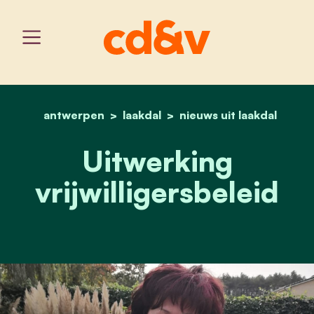
antwerpen
laakdal
home
uitwerking vrijwilligersbe
nieuws uit laakdal
Uitwerking
vrijwilligersbeleid