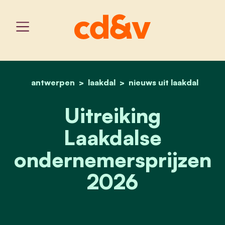
antwerpen
laakdal
home
uitreiking laakdalse ond
nieuws uit laakdal
Uitreiking
Laakdalse
ondernemersprijzen
2026