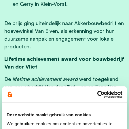
en Gerry in Klein-Vorst.
De prijs ging uiteindelijk naar Akkerbouwbedrijf en
hoevewinkel Van Elven, als erkenning voor hun
duurzame aanpak en engagement voor lokale
producten.
Lifetime achievement award voor bouwbedrijf
Van der Vliet
De
lifetime achievement award
werd toegekend
aan bouwbedrijf Van der Vliet. Jos en Fons Van
der Vliet ontvingen de onderscheiding omdat zij al
jarenlang een vaste waarde zijn binnen het
Laakdalse ondernemerslandschap. Zij namen het
Deze website maakt gebruik van cookies
bedrijf over van hun ouders en droegen in 2015
We gebruiken cookies om content en advertenties te
de fakkel over aan de volgende generatie, Greet