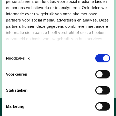
personaliseren, om functies voor social media te bieden
en Johan. Schepen Chiel Peeters prees het
en om ons websiteverkeer te analyseren. Ook delen we
bouwbedrijf dat al drie generaties een constante
informatie over uw gebruik van onze site met onze
is in Laakdal: “Het is geruststellend dat sommige
partners voor social media, adverteren en analyse. Deze
dingen wél constant blijven. Wat er in Groenland,
partners kunnen deze gegevens combineren met andere
Davos of Washington ook gebeurt: Van der Vliet
informatie die u aan ze heeft verstrekt of die ze hebben
komt sebiet!.”
verzameld op basis van uw gebruik van hun services.
Met deze prijzen wil de gemeente niet alleen
Toestemmingsselectie
succesvolle ondernemers in de kijker zetten, maar
Noodzakelijk
ook anderen inspireren om hun
ondernemingsdromen waar te maken.
Voorkeuren
Statistieken
Marketing