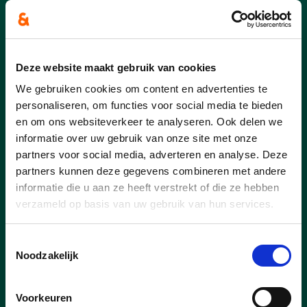
Een warm Zomerkriebels
weekend vol ontmoeting en
sfeer
Deze website maakt gebruik van cookies
Op 27 en 28 juni stond Lummen opnieuw
in het teken van ontmoeting, gezelligheid
We gebruiken cookies om content en advertenties te
en muziek.
personaliseren, om functies voor social media te bieden
en om ons websiteverkeer te analyseren. Ook delen we
Met de eerste editie van de Kleine
informatie over uw gebruik van onze site met onze
Braderie, de jaarlijkse Braderie en
partners voor social media, adverteren en analyse. Deze
Zomerkriebels mochten we opnieuw heel
partners kunnen deze gegevens combineren met andere
wat mooie momenten beleven.
informatie die u aan ze heeft verstrekt of die ze hebben
verzameld op basis van uw gebruik van hun services.
Toestemmingsselectie
lees meer
Noodzakelijk
VEERLE BECKERS
Voorkeuren