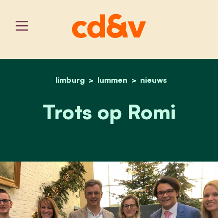
limburg
lummen
home
trots op romi
nieuws
Trots op Romi