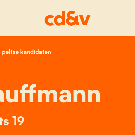
home
peltse kandidaten
tonny kauffmann
auffmann
ts 19