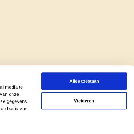
Alles toestaan
al media te
 van onze
Weigeren
deze gegevens
 op basis van
copyright © cd&v
Privacyverklaring
|
Cookie verklaring