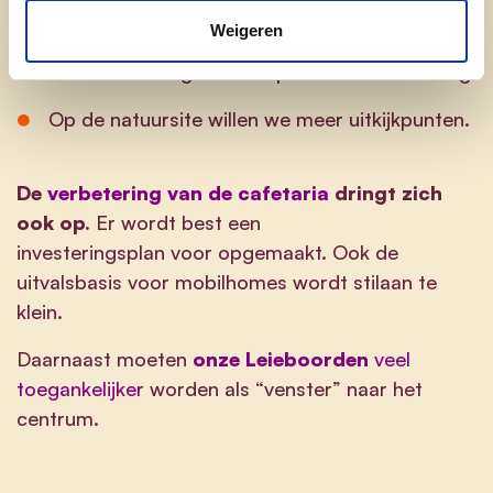
We willen de zitplaatsen ontharden,
Weigeren
bessenstruiken en fruitbomen aanplanten en
banken vervangen en verplaatsen indien nodig.
Op de natuursite willen we meer uitkijkpunten.
De
verbetering van de cafetaria
dringt zich
ook op.
Er wordt best een
investeringsplan voor opgemaakt. Ook de
uitvalsbasis voor mobilhomes wordt stilaan te
klein.
Daarnaast moeten
onze Leieboorden
veel
toegankelijker
worden als “venster” naar het
centrum.