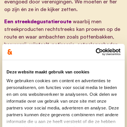
evengoed door verenigingen. We moeten er fier
op zijn én ze in de kijker zetten.
Een streekdegustatieroute
waarbij men
streekproducten rechtstreeks kan proeven op de
route en waar ambachten zoals pottenbakken,
brouwerij, wijnteelt, patisserie, eetgelegenheden
en horecazaken open staan voor de toeristen.
De korte-keten-verkoopplaatsen
in het landelijk
gebied kunnen meegenomen worden.
Deze website maakt gebruik van cookies
We gebruiken cookies om content en advertenties te
De échte
tabaksteelt
behoort meer en meer tot
personaliseren, om functies voor social media te bieden
het verleden. Dit moet echter gekoesterd worden
en om ons websiteverkeer te analyseren. Ook delen we
en mag niet verloren gaan, enkele voorstellen:
informatie over uw gebruik van onze site met onze
partners voor social media, adverteren en analyse. Deze
partners kunnen deze gegevens combineren met andere
Een
vrij toegankelijke tabaksast
op ons
informatie die u aan ze heeft verstrekt of die ze hebben
grondgebied behoort al