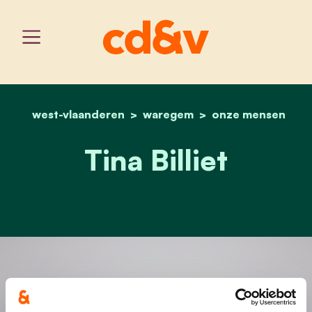
west-vlaanderen
waregem
home
tina billiet
onze mensen
Tina Billiet