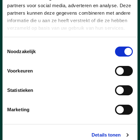
partners voor social media, adverteren en analyse. Deze
partners kunnen deze gegevens combineren met andere
informatie die u aan ze heeft verstrekt of die ze hebben
verzameld op basis van uw gebruik van hun services.
Toestemmingsselectie
Noodzakelijk
Voorkeuren
27/07/26
Nieuwe concessionaris voor
Statistieken
Capellebeemden
Goed nieuws voor de inwoners van Klein-
Marketing
Vorst en bij uitbreiding voor heel Laakdal.
Er is een nieuwe uitbater voor
ontmoetingscentrum Capellebeemden
Details tonen
gevonden. Kandidaat Well’Air Dynamics