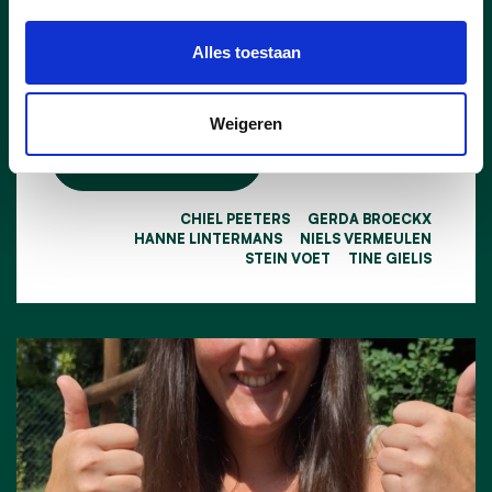
BV, de onderneming achter onder andere
T’s DanceXplosion wordt door het College
Alles toestaan
van Burgemeester en Schepenen
aangesteld als nieuwe concessionaris.
Weigeren
lees meer
CHIEL PEETERS
GERDA BROECKX
HANNE LINTERMANS
NIELS VERMEULEN
STEIN VOET
TINE GIELIS