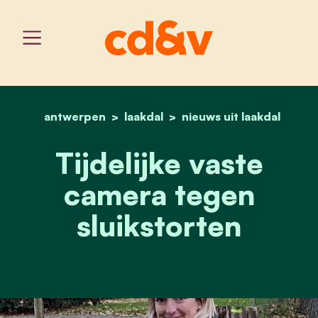
antwerpen
laakdal
home
tijdelijke vaste camera t
nieuws uit laakdal
Tijdelijke vaste
camera tegen
sluikstorten