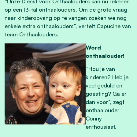
“Onze Dienst voor Onthaalouders kan nu rekenen
op een 13-tal onthaalouders. Om de grote vraag
naar kinderopvang op te vangen zoeken we nog
enkele extra onthaalouders”, vertelt Capucine van
team Onthaalouders.
Word
onthaalouder!
“Hou je van
kinderen? Heb je
veel geduld en
goesting? Ga er
dan voor”, zegt
onthaalouder
Conny
enthousiast.