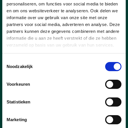
personaliseren, om functies voor social media te bieden
en om ons websiteverkeer te analyseren. Ook delen we
informatie over uw gebruik van onze site met onze
partners voor social media, adverteren en analyse. Deze
partners kunnen deze gegevens combineren met andere
informatie die u aan ze heeft verstrekt of die ze hebben
verzameld op basis van uw gebruik van hun services.
Toestemmingsselectie
23/05/25
Noodzakelijk
Temse ondertekent het
charter ‘Gezonde
Voorkeuren
Gemeente’
In het AC De Zaat in Temse hebben de
Statistieken
zeven Wase gemeentebestuur hun
handtekening gezet onder de
Marketing
hernieuwing van het charter ‘Gezonde
Gemeente’. Ze engageren zich om te