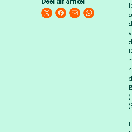
Deel dit artikel
I
o
d
v
d
D
m
h
d
B
(
(
E