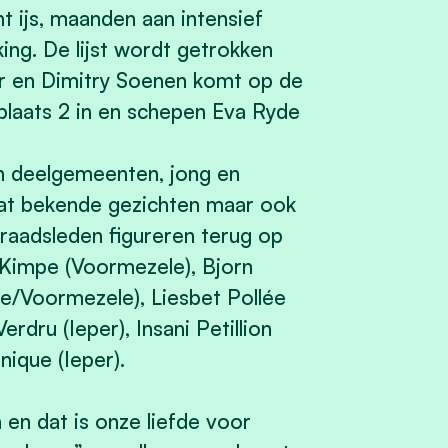
ht ijs, maanden aan intensief
ng. De lijst wordt getrokken
er en Dimitry Soenen komt op de
laats 2 in en schepen Eva Ryde
n deelgemeenten, jong en
evat bekende gezichten maar ook
aadsleden figureren terug op
 Kimpe (Voormezele), Bjorn
ke/Voormezele), Liesbet Pollée
erdru (Ieper), Insani Petillion
nique (Ieper).
en dat is onze liefde voor