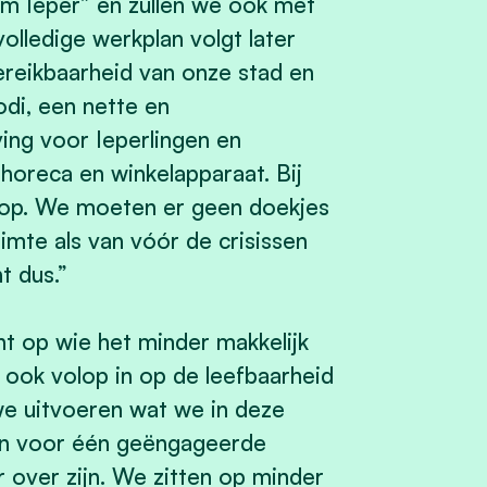
m Ieper” en zullen we ook met
lledige werkplan volgt later
ereikbaarheid van onze stad en
di, een nette en
ving voor Ieperlingen en
 horeca en winkelapparaat. Bij
orop. We moeten er geen doekjes
mte als van vóór de crisissen
t dus.”
t op wie het minder makkelijk
 ook volop in op de leefbaarheid
e uitvoeren wat we in deze
één voor één geëngageerde
r over zijn. We zitten op minder