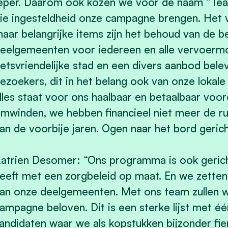
eper. Daarom ook kozen we voor de naam “Tea
ie ingesteldheid onze campagne brengen. Het vo
aar belangrijke items zijn het behoud van de b
eelgemeenten voor iedereen en alle vervoermo
ietsvriendelijke stad en een divers aanbod bele
ezoekers, dit in het belang ook van onze lokale
lles staat voor ons haalbaar en betaalbaar vo
mwinden, we hebben financieel niet meer de rui
an de voorbije jaren. Ogen naar het bord gerich
atrien Desomer: “Ons programma is ook gerich
eeft met een zorgbeleid op maat. En we zetten
an onze deelgemeenten. Met ons team zullen w
ampagne beloven. Dit is een sterke lijst met 
andidaten waar we als kopstukken bijzonder fie