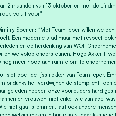
an 2 maanden van 13 oktober en met de eindmee
roep voluit voor.”
imitry Soenen: “Met Team Ieper willen we een s
oelt. Een moderne stad maar met respect ook
erleden en de herdenking van WOI. Ondernemen
illen we volop ondersteunen. Hoge Akker II wer
s nog meer nood aan ruimte om te ondernemen
ot slot doet de lijsstrekker van Team Ieper, E
m ondanks het verdwijnen de stemplicht toch e
aar geleden hebben onze voorouders hard gest
annen en vrouwen, niet enkel wie van adel was.
ie niet gaat stemmen, laat ook andere mensen
igen welzijn maken in hun plaats, daar kun je je