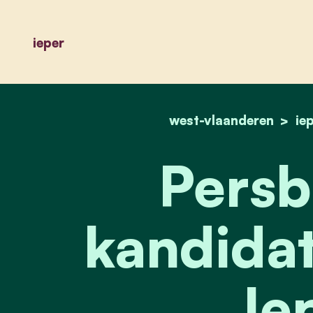
ieper
west-vlaanderen
ie
Persb
kandida
Ie