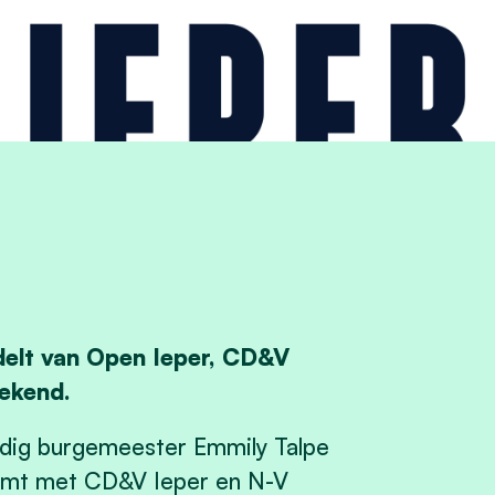
ndelt van Open Ieper, CD&V
ekend.
idig burgemeester Emmily Talpe
 komt met CD&V Ieper en N-V