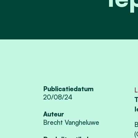
Publicatiedatum
L
20/08/24
T
I
Auteur
Brecht Vangheluwe
B
(