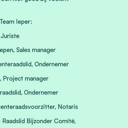
 Team Ieper:
 Juriste
hepen, Sales manager
eenteraadslid, Ondernemer
n, Project manager
eraadslid, Ondernemer
eenteraadsvoorzitter, Notaris
- Raadslid Bijzonder Comité,