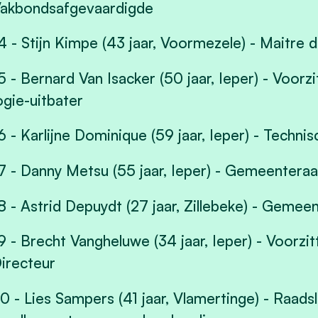
akbondsafgevaardigde
4 - Stijn Kimpe (43 jaar, Voormezele) - Maitre d
5 - Bernard Van Isacker (50 jaar, Ieper) - Voorz
ogie-uitbater
6 - Karlijne Dominique (59 jaar, Ieper) - Techn
7 - Danny Metsu (55 jaar, Ieper) - Gemeentera
8 - Astrid Depuydt (27 jaar, Zillebeke) - Gemeen
9 - Brecht Vangheluwe (34 jaar, Ieper) - Voorz
irecteur
0 - Lies Sampers (41 jaar, Vlamertinge) - Raads