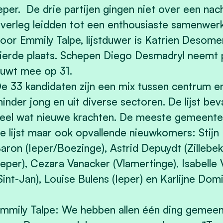
eper. De drie partijen gingen niet over een nac
verleg leidden tot een enthousiaste samenwerki
oor Emmily Talpe, lijstduwer is Katrien Desom
ierde plaats. Schepen Diego Desmadryl neemt p
uwt mee op 31.
e 33 kandidaten zijn een mix tussen centrum e
inder jong en uit diverse sectoren. De lijst b
eel wat nieuwe krachten. De meeste gemeenter
e lijst maar ook opvallende nieuwkomers: Stijn
aron (Ieper/Boezinge), Astrid Depuydt (Zillebe
Ieper), Cezara Vanacker (Vlamertinge), Isabelle V
Sint-Jan), Louise Bulens (Ieper) en Karlijne Domi
mmily Talpe: We hebben allen één ding gemeen 