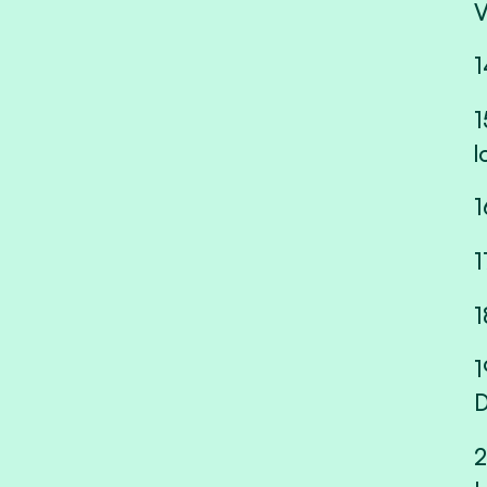
V
1
1
l
1
1
1
1
D
2