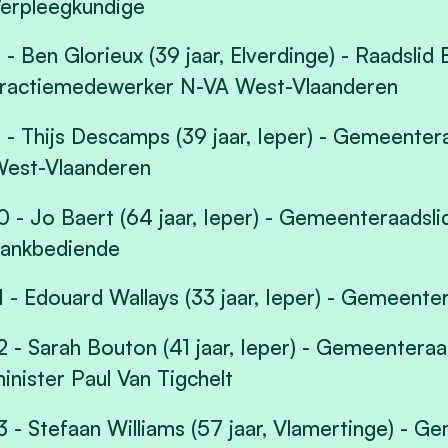
erpleegkundige
 - Ben Glorieux (39 jaar, Elverdinge) - Raadslid
ractiemedewerker N-VA West-Vlaanderen
 - Thijs Descamps (39 jaar, Ieper) - Gemeente
est-Vlaanderen
0 - Jo Baert (64 jaar, Ieper) - Gemeenteraadsl
ankbediende
1 - Edouard Wallays (33 jaar, Ieper) - Gemeent
2 - Sarah Bouton (41 jaar, Ieper) - Gemeentera
inister Paul Van Tigchelt
3 - Stefaan Williams (57 jaar, Vlamertinge) - G