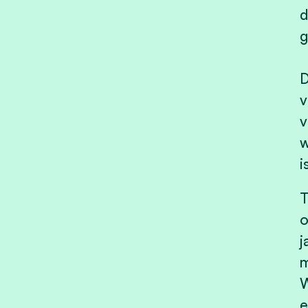
d
g
D
v
v
w
i
T
o
j
m
W
e