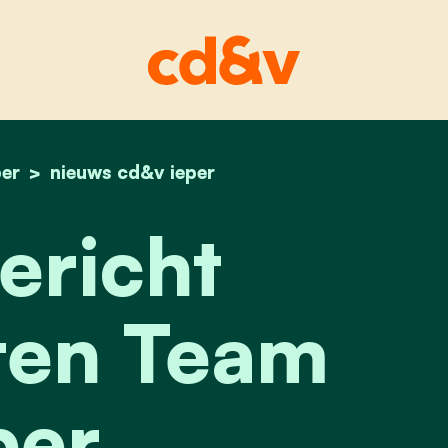
per
home
persbericht kandidaten team ieper
nieuws cd&v ieper
ericht
ten Team
per