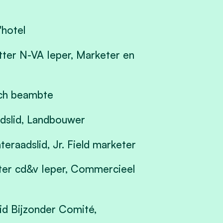
'hotel
itter N-VA Ieper, Marketer en
isch beambte
adslid, Landbouwer
teraadslid, Jr. Field marketer
itter cd&v Ieper, Commercieel
lid Bijzonder Comité,