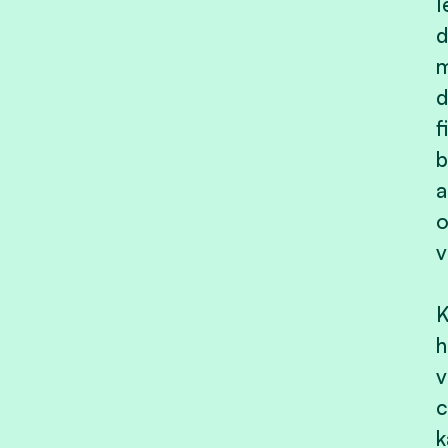
I
d
m
d
f
b
a
o
v
K
h
v
c
k