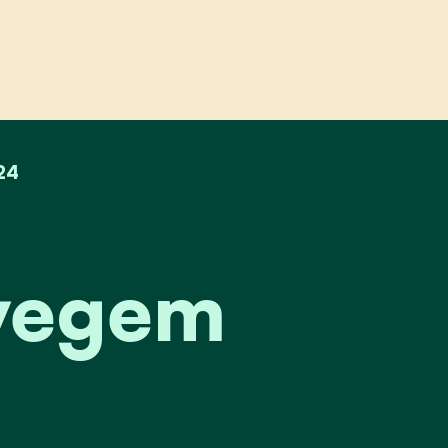
em
24
vegem