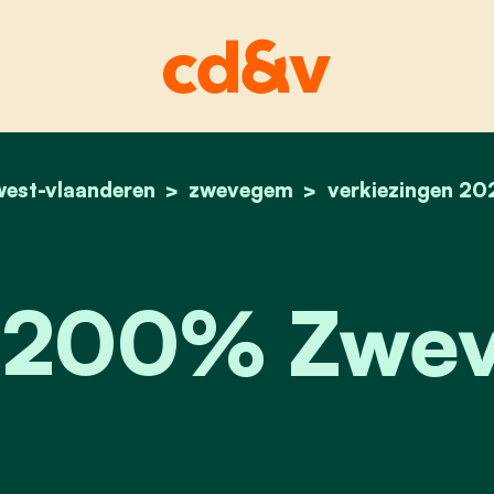
west-vlaanderen
zwevegem
home
team 200% zweveg
verkiezingen 20
 200% Zwe