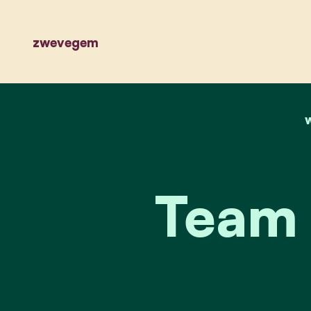
zwevegem
Team