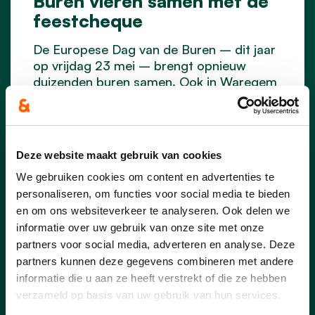
Buren vieren samen met de
feestcheque
De Europese Dag van de Buren – dit jaar
op vrijdag 23 mei – brengt opnieuw
duizenden buren samen. Ook in Waregem
wordt dat in tientallen buurten gevierd,
gewoon op straat of met een lekkere
barbecue. Feestende buurten kunnen met
een feestcheque van de stad rekenen op
Deze website maakt gebruik van cookies
een financieel duwtje in de rug. We gaan
dit jaar ook opnieuw op zoek naar de
We gebruiken cookies om content en advertenties te
Buur(t) van het Jaar.
personaliseren, om functies voor social media te bieden
en om ons websiteverkeer te analyseren. Ook delen we
informatie over uw gebruik van onze site met onze
lees meer
partners voor social media, adverteren en analyse. Deze
partners kunnen deze gegevens combineren met andere
informatie die u aan ze heeft verstrekt of die ze hebben
verzameld op basis van uw gebruik van hun services.