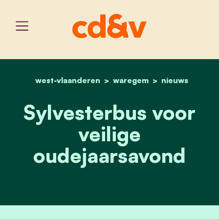
west-vlaanderen
home
waregem
sylvesterbus voor veilig
nieuws
Sylvesterbus voor
veilige
oudejaarsavond