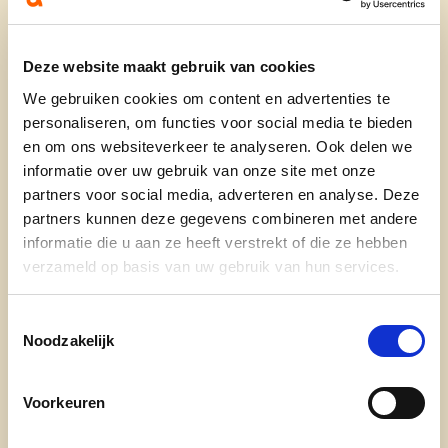
Waarom ben je kandidaat op 9 juni?
Deze website maakt gebruik van cookies
Ik wil me inzetten voor veilige en warme buurten
We gebruiken cookies om content en advertenties te
waar we onze buren kennen en waar we op elkaar
personaliseren, om functies voor social media te bieden
kunnen rekenen. De open ruimte wil ik
en om ons websiteverkeer te analyseren. Ook delen we
beschermen en onze dorpen en steden
informatie over uw gebruik van onze site met onze
toekomstbestendig maken.
partners voor social media, adverteren en analyse. Deze
partners kunnen deze gegevens combineren met andere
Wie ben je in enkele woorden?
informatie die u aan ze heeft verstrekt of die ze hebben
verzameld op basis van uw gebruik van hun services.
Gepassioneerd
Toestemmingsselectie
Uniek
Noodzakelijk
Eerlijk
Voorkeuren
Sociaal