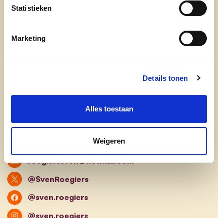
Bekwaam
Statistieken
Wat is je favoriete plekje in onze provincie?
Marketing
Het kasteeldomein van Wippelgem omdat dit het
centrale hart en de groene long van Evergem is.
Jaarlijks gaan er verschillende evenementen door
Details tonen
zoals Lochtingleute waar ik vrijwilliger ben,
trouwen er vele koppels, planten jonge gezinnen
Alles toestaan
er een geboortebos... Maar je kan er ook gewoon
gaan joggen of een koffie drinken.
Weigeren
roegierssven@hotmail.com
@SvenRoegiers
@sven.roegiers
@sven.roegiers