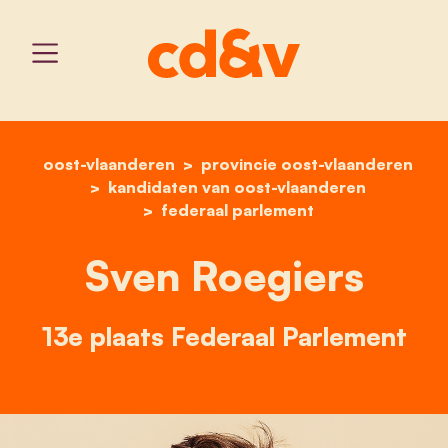
oost-vlaanderen
provincie oost-vlaanderen
home
sven roegiers
kandidaten van oost-vlaanderen
federaal parlement
Sven Roegiers
13e plaats Federaal Parlement