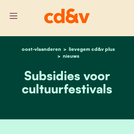
oost-vlaanderen
home
lievegem cd&v plus
subsidies voor cultuurfes
nieuws
Subsidies voor
cultuurfestivals