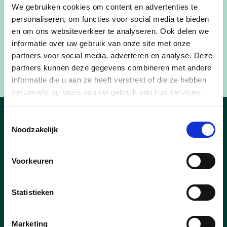
We gebruiken cookies om content en advertenties te
zouden alle lichten weer de ganse nacht blijven
personaliseren, om functies voor social media te bieden
branden. Daarnaast vraagt de stad aan Fluvius
en om ons websiteverkeer te analyseren. Ook delen we
om de huidige straatverlichting zo snel mogelijk
informatie over uw gebruik van onze site met onze
om te schakelen naar energiezuinige en dus
partners voor social media, adverteren en analyse. Deze
milieuvriendelijke ledverlichting.
partners kunnen deze gegevens combineren met andere
informatie die u aan ze heeft verstrekt of die ze hebben
verzameld op basis van uw gebruik van hun services.
Toestemmingsselectie
Nieuws
Noodzakelijk
Voorkeuren
03/03/25
Statistieken
Buren vieren samen met de
feestcheque
Marketing