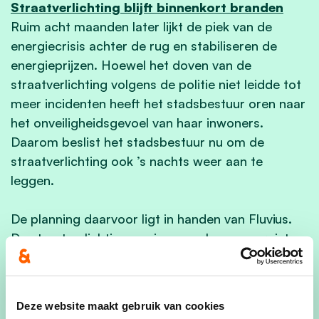
Straatverlichting blijft binnenkort branden
Ruim acht maanden later lijkt de piek van de
energiecrisis achter de rug en stabiliseren de
energieprijzen. Hoewel het doven van de
straatverlichting volgens de politie niet leidde tot
meer incidenten heeft het stadsbestuur oren naar
het onveiligheidsgevoel van haar inwoners.
Daarom beslist het stadsbestuur nu om de
straatverlichting ook ’s nachts weer aan te
leggen.
De planning daarvoor ligt in handen van Fluvius.
De straatverlichting opnieuw aanleggen vereist
echter technische aanpassingen en zal gefaseerd
gebeuren. Het stadsbestuur en Fluvius mikken om
tegen eind augustus de eerste straatlichten
Deze website maakt gebruik van cookies
opnieuw aan te leggen, tegen midden september