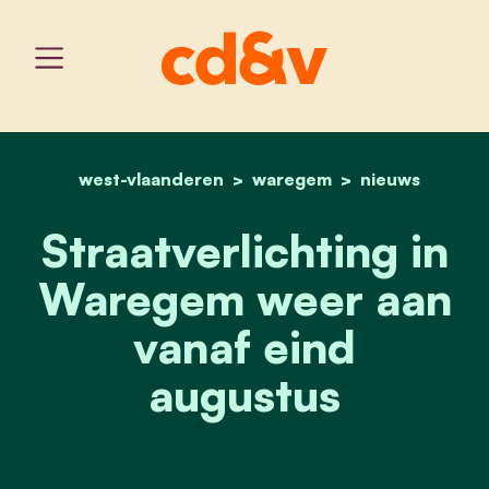
west-vlaanderen
home
waregem
straatverlichting in war
nieuws
Straatverlichting in
Waregem weer aan
vanaf eind
augustus