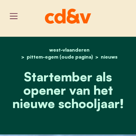
west-vlaanderen
home
startember als opener va
pittem-egem (oude pagina)
nieuws
Startember als
opener van het
nieuwe schooljaar!