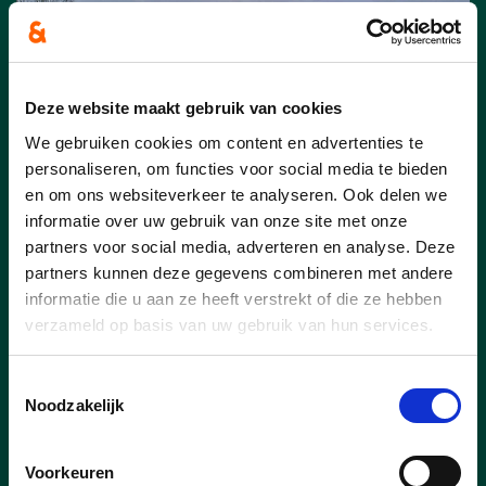
Deze website maakt gebruik van cookies
We gebruiken cookies om content en advertenties te
personaliseren, om functies voor social media te bieden
en om ons websiteverkeer te analyseren. Ook delen we
informatie over uw gebruik van onze site met onze
30/01/24
partners voor social media, adverteren en analyse. Deze
Waterbekken voor
partners kunnen deze gegevens combineren met andere
landbouwers in drogere
informatie die u aan ze heeft verstrekt of die ze hebben
verzameld op basis van uw gebruik van hun services.
periodes
Op de gemeenteraad gisterenavond werd
Toestemmingsselectie
de aankoop van gronden voor 𝐝𝐞 𝐚𝐚𝐧𝐥𝐞𝐠
Noodzakelijk
𝐯𝐚𝐧 𝐞𝐞𝐧 𝐧𝐢𝐞𝐮𝐰 𝐰𝐚𝐭𝐞𝐫𝐛𝐞𝐤𝐤𝐞𝐧 goedgekeurd.
Voorkeuren