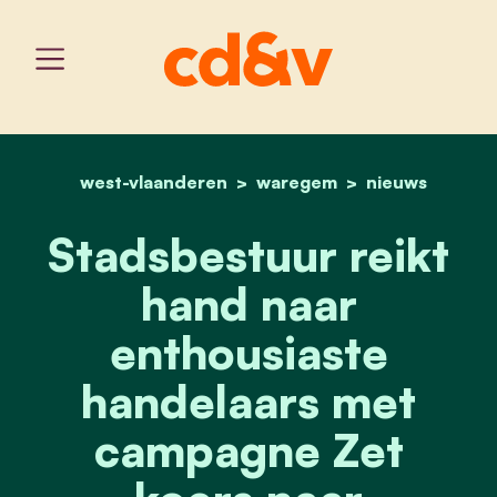
west-vlaanderen
home
waregem
stadsbestuur reikt hand
nieuws
Stadsbestuur reikt
hand naar
enthousiaste
handelaars met
campagne Zet