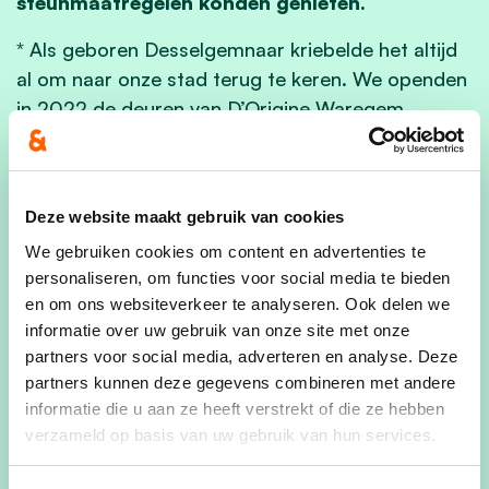
steunmaatregelen konden genieten.
* Als geboren Desselgemnaar kriebelde het altijd
al om naar onze stad terug te keren. We openden
in 2022 de deuren van D’Origine Waregem.
Samen met de automaten op strategische
plaatsen, een atelier waar we workshops
aanbieden en onze webshop zijn we klaar voor de
Deze website maakt gebruik van cookies
toekomst. Maar toch… onze winkel in Waregem
We gebruiken cookies om content en advertenties te
voelt nog steeds als thuiskomen!
– Stijn
personaliseren, om functies voor social media te bieden
Declerck, zaakvoerder D’Origine Chocolaterie
en om ons websiteverkeer te analyseren. Ook delen we
(Het Pand Waregem)
informatie over uw gebruik van onze site met onze
partners voor social media, adverteren en analyse. Deze
* Enkele jaren geleden was onze viswinkel toe aan
partners kunnen deze gegevens combineren met andere
vernieuwing. We hielden resoluut vast aan ons
informatie die u aan ze heeft verstrekt of die ze hebben
pand in hartje Waregem en kozen voor een
verzameld op basis van uw gebruik van hun services.
grondige renovatie en uitbreiding. We maakten
gebruik van de subsidie voor gevelrenovatie,