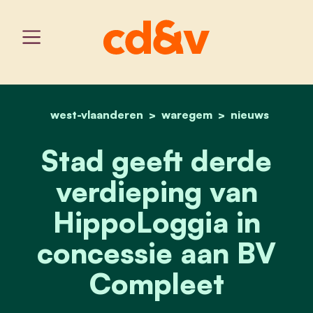
west-vlaanderen
home
waregem
stad geeft derde verdiep
nieuws
Stad geeft derde
verdieping van
HippoLoggia in
concessie aan BV
Compleet