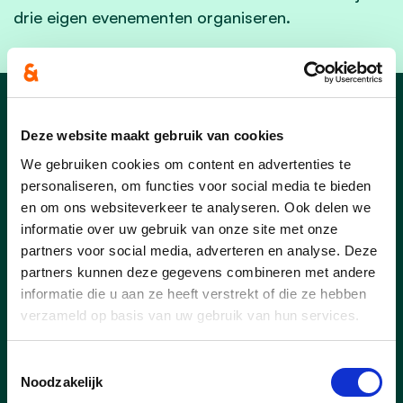
drie eigen evenementen organiseren.
Nieuws
Deze website maakt gebruik van cookies
We gebruiken cookies om content en advertenties te
personaliseren, om functies voor social media te bieden
en om ons websiteverkeer te analyseren. Ook delen we
informatie over uw gebruik van onze site met onze
03/03/25
partners voor social media, adverteren en analyse. Deze
partners kunnen deze gegevens combineren met andere
Buren vieren samen met de
informatie die u aan ze heeft verstrekt of die ze hebben
feestcheque
verzameld op basis van uw gebruik van hun services.
De Europese Dag van de Buren – dit jaar
op vrijdag 23 mei – brengt opnieuw
Toestemmingsselectie
duizenden buren samen. Ook in Waregem
Noodzakelijk
wordt dat in tientallen buurten gevierd,