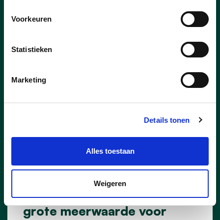
gewoon op straat of met een lekkere
Voorkeuren
barbecue. Feestende buurten kunnen met
een feestcheque van de stad rekenen op
een financieel duwtje in de rug. We gaan
Statistieken
dit jaar ook opnieuw op zoek naar de
Buur(t) van het Jaar.
Marketing
lees meer
Details tonen
Alles toestaan
27/02/25
Weigeren
Safety Drone in Waregem is
grote meerwaarde voor