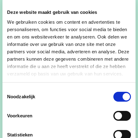
Ik ben Soetkin, 20 jaar jong en Edegemnaar in
Deze website maakt gebruik van cookies
hart en nieren. Dankzij mijn studies in de
We gebruiken cookies om content en advertenties te
orthopedagogie en mijn ervaring als animator op
personaliseren, om functies voor social media te bieden
SPED (speelpleinwerking) heb ik een sterk sociaal
en om ons websiteverkeer te analyseren. Ook delen we
engagement ontwikkeld. Als intredend burolid van
informatie over uw gebruik van onze site met onze
de Edegemse jeugdraad en vrijwilliger in het
partners voor social media, adverteren en analyse. Deze
jaarmarktcomité, zie ik wat er leeft in Edegem.
partners kunnen deze gegevens combineren met andere
informatie die u aan ze heeft verstrekt of die ze hebben
Binnen cd&v wil ik me specifiek inzetten voor
verzameld op basis van uw gebruik van hun services.
jongeren in bijzondere leefsituaties, maar ook
voor alle mensen die worstelen om hun plaats te
Toestemmingsselectie
vinden in de maatschappij.
Noodzakelijk
Of het nu gaat om mentale
gezondheidsproblemen, armoede of sociale
Voorkeuren
uitsluiting, iedereen verdient een eerlijke kans op
een beter leven. Ik geloof in een gemeenschap
Statistieken
waar we omkijken naar elkaar, waar ieder individu