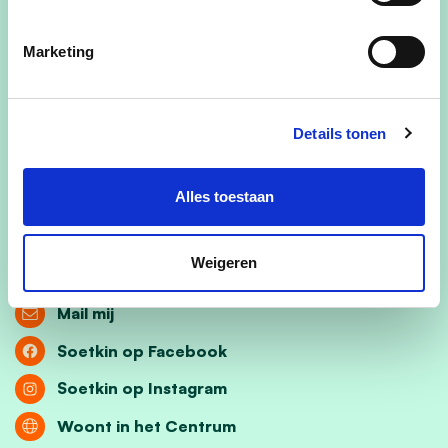
telt en waar we samen werken aan oplossingen.
Marketing
Samen kunnen we zorgen voor een warm, solidair
Edegem waar iedereen de steun krijgt die
hij/zij/hun nodig heeft.
Details tonen
Laten we bouwen aan een warm, solidair Edegem
waar niemand aan de zijlijn staat!
Alles toestaan
Weigeren
Mail mij
Soetkin op Facebook
Soetkin op Instagram
Woont in het Centrum