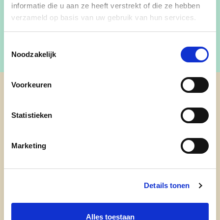
informatie die u aan ze heeft verstrekt of die ze hebben
Welkom bij cd&v Sint-Genesius-Rode.
verzameld op basis van uw gebruik van hun services.
Toestemmingsselectie
Noodzakelijk
Voorkeuren
cd&v Sint-Genesius-Rode
Statistieken
Marketing
Details tonen
Alles toestaan