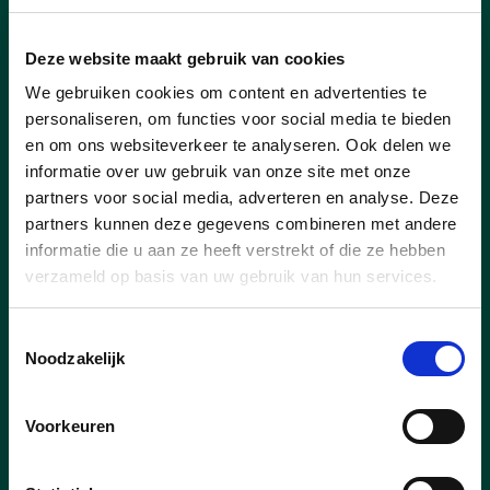
Deze website maakt gebruik van cookies
We gebruiken cookies om content en advertenties te
personaliseren, om functies voor social media te bieden
en om ons websiteverkeer te analyseren. Ook delen we
informatie over uw gebruik van onze site met onze
19/10/25
partners voor social media, adverteren en analyse. Deze
praatmaal 2025
partners kunnen deze gegevens combineren met andere
informatie die u aan ze heeft verstrekt of die ze hebben
Het praatmaal 2025 van cd&v was een
verzameld op basis van uw gebruik van hun services.
groot succes: veel volk, super sfeer en
lekker eten!
Toestemmingsselectie
Noodzakelijk
lees meer
Voorkeuren