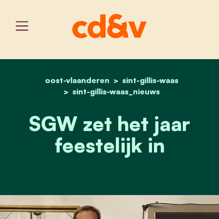
oost-vlaanderen
home
sgw zet het jaar feestelijk
sint-gillis-waas
sint-gillis-waas_nieuws
SGW zet het jaar
feestelijk in