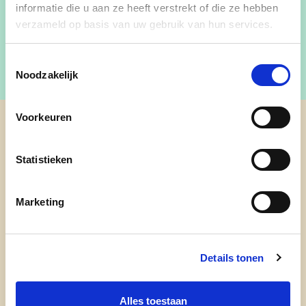
informatie die u aan ze heeft verstrekt of die ze hebben
Meer info:
https://schilde.cdenv.be/
verzameld op basis van uw gebruik van hun services.
Toestemmingsselectie
Noodzakelijk
Voorkeuren
cd&v Schilde
Statistieken
Marketing
Details tonen
Alles toestaan