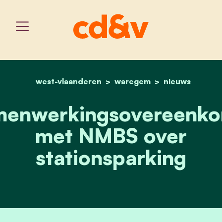
west-vlaanderen
home
waregem
samenwerkingsovereenko
nieuws
menwerkingsovereenko
met NMBS over
stationsparking