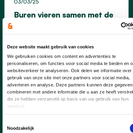
03/03/25
Buren vieren samen met de
feestcheque
De Europese Dag van de Buren – dit jaar
op vrijdag 23 mei – brengt opnieuw
Deze website maakt gebruik van cookies
duizenden buren samen. Ook in Waregem
wordt dat in tientallen buurten gevierd,
We gebruiken cookies om content en advertenties te
gewoon op straat of met een lekkere
personaliseren, om functies voor social media te bieden en 
barbecue. Feestende buurten kunnen met
websiteverkeer te analyseren. Ook delen we informatie over
een feestcheque van de stad rekenen op
gebruik van onze site met onze partners voor social media,
een financieel duwtje in de rug. We gaan
adverteren en analyse. Deze partners kunnen deze gegeven
dit jaar ook opnieuw op zoek naar de
combineren met andere informatie die u aan ze heeft verstrek
Buur(t) van het Jaar.
die ze hebben verzameld op basis van uw gebruik van hun
services.
lees meer
Toestemmingsselectie
Noodzakelijk