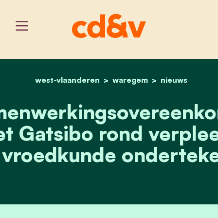
west-vlaanderen
home
waregem
samenwerkingsovereenko
nieuws
menwerkingsovereenko
t Gatsibo rond verple
 vroedkunde ondertek