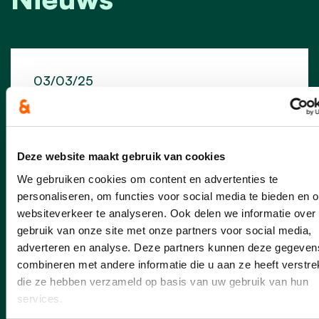
03/03/25
Buren vieren samen met de
feestcheque
Deze website maakt gebruik van cookies
De Europese Dag van de Buren – dit jaar
op vrijdag 23 mei – brengt opnieuw
We gebruiken cookies om content en advertenties te
duizenden buren samen. Ook in Waregem
personaliseren, om functies voor social media te bieden en 
wordt dat in tientallen buurten gevierd,
websiteverkeer te analyseren. Ook delen we informatie over
gewoon op straat of met een lekkere
gebruik van onze site met onze partners voor social media,
barbecue. Feestende buurten kunnen met
adverteren en analyse. Deze partners kunnen deze gegeven
een feestcheque van de stad rekenen op
combineren met andere informatie die u aan ze heeft verstrek
een financieel duwtje in de rug. We gaan
die ze hebben verzameld op basis van uw gebruik van hun
dit jaar ook opnieuw op zoek naar de
services.
Buur(t) van het Jaar.