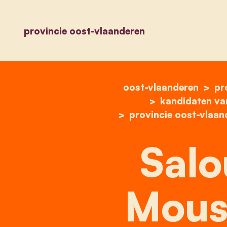
provincie oost-vlaanderen
oost-vlaanderen
pr
kandidaten va
provincie oost-vlaan
Salo
Mous