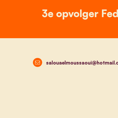
3e opvolger Fed
salouaelmoussaoui@hotmail