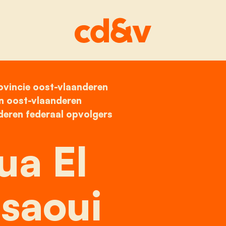
ovincie oost-vlaanderen
home
saloua el moussaoui
n oost-vlaanderen
deren federaal opvolgers
ua El
saoui