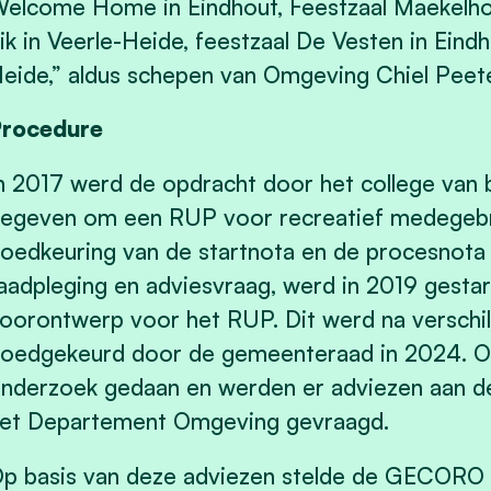
elcome Home in Eindhout, Feestzaal Maekelhoe
ik in Veerle-Heide, feestzaal De Vesten in Eind
eide,” aldus schepen van Omgeving Chiel Peete
rocedure
n 2017 werd de opdracht door het college va
egeven om een RUP voor recreatief medegebrui
oedkeuring van de startnota en de procesnota 
aadpleging en adviesvraag, werd in 2019 gest
oorontwerp voor het RUP. Dit werd na verschill
oedgekeurd door de gemeenteraad in 2024. O
nderzoek gedaan en werden er adviezen aan d
et Departement Omgeving gevraagd.
p basis van deze adviezen stelde de GECORO 