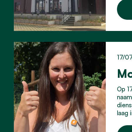
17/0
Mo
Op 17
naam 
diens
laag 