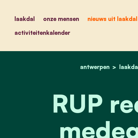
laakdal
onze mensen
nieuws uit laakdal
activiteitenkalender
antwerpen
laakda
RUP rec
medeg