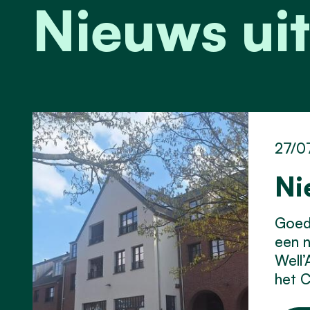
Nieuws uit
27/0
Ni
Goed 
een 
Well’
het C