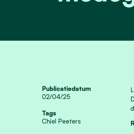
Publicatiedatum
L
02/04/25
D
d
Tags
Chiel Peeters
R