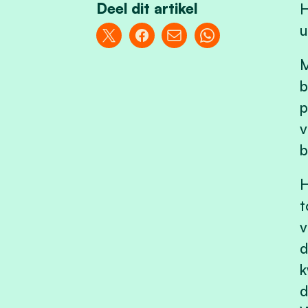
Deel dit artikel
H
u
M
b
p
v
b
H
t
v
d
k
d