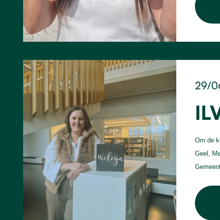
29/0
IL
Om de kr
Geel, Me
Gemeente