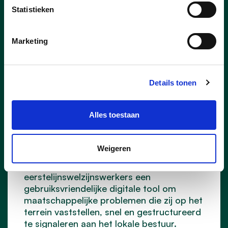
Statistieken
Marketing
06/04/26
“Lokaal Signaal” voor sterk
Details tonen
sociaal beleid
Alles toestaan
Roeselare is één van de acht gemeenten
die deelnemen aan
Lokaal Signaal
, een
pilootproject van de VVSG dat lokale
Weigeren
sociale organisaties sterker wil
ondersteunen. Het project geeft
eerstelijnswelzijnswerkers een
gebruiksvriendelijke digitale tool om
maatschappelijke problemen die zij op het
terrein vaststellen, snel en gestructureerd
te signaleren aan het lokale bestuur.