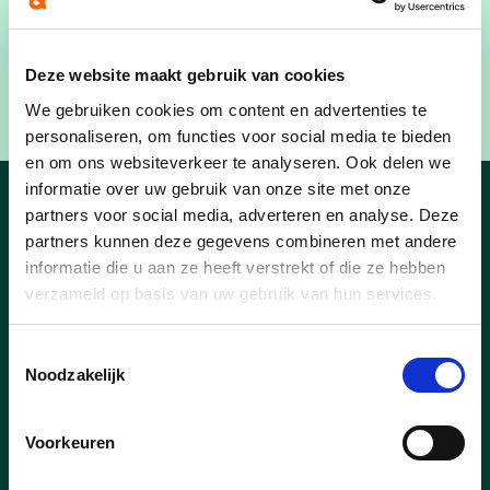
en breng het afval naar Mirom — zo help je mee
de verspreiding te stoppen.
Deze website maakt gebruik van cookies
We gebruiken cookies om content en advertenties te
personaliseren, om functies voor social media te bieden
en om ons websiteverkeer te analyseren. Ook delen we
informatie over uw gebruik van onze site met onze
partners voor social media, adverteren en analyse. Deze
Roeselare nieuws
partners kunnen deze gegevens combineren met andere
informatie die u aan ze heeft verstrekt of die ze hebben
verzameld op basis van uw gebruik van hun services.
Toestemmingsselectie
Noodzakelijk
Voorkeuren