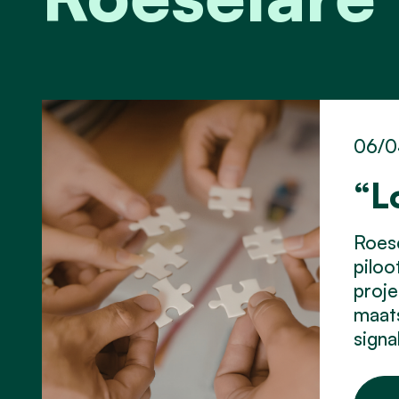
06/0
“L
Roes
piloo
proje
maats
signa