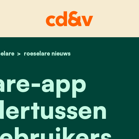
elare
home
roeselare-app heeft ondertussen 10.000 gebru
roeselare nieuws
are-app
dertussen
ebruikers