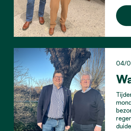
04/0
Wa
Tijd
monde
bezor
regen
duide