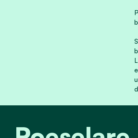
P
b
S
b
L
e
u
d
Roeselare