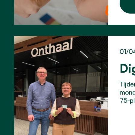
01/0
Di
Tijde
monde
75‑pl