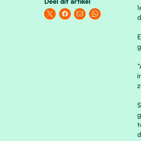
Deel dit artikel
I
d
E
g
“
i
z
g
t
d