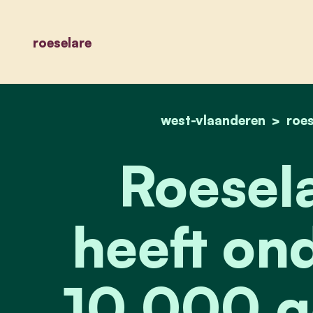
roeselare
west-vlaanderen
roes
Roesel
heeft on
10.000 g