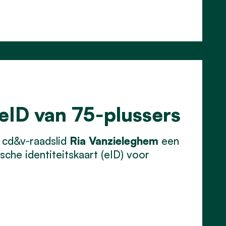
 eID van 75‑plussers
 cd&v‑raadslid
Ria Vanzieleghem
een
che identiteitskaart (eID) voor