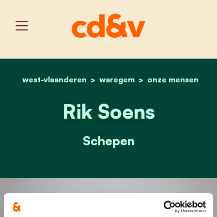
west-vlaanderen
waregem
home
rik soens
onze mensen
Rik Soens
Schepen