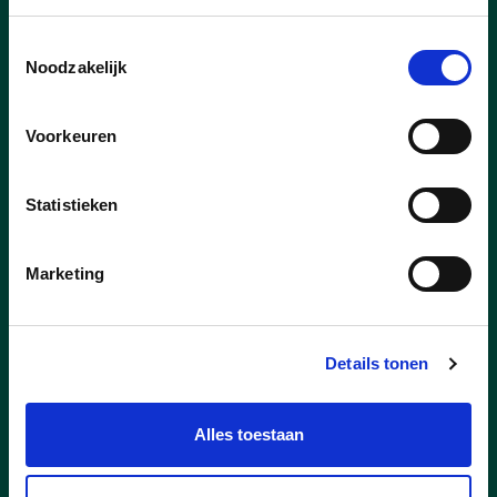
Toestemmingsselectie
Noodzakelijk
Voorkeuren
Statistieken
09/07/26
Marketing
Een warm Zomerkriebels
weekend vol ontmoeting en
Details tonen
sfeer
Op 27 en 28 juni stond Lummen opnieuw
Alles toestaan
in het teken van ontmoeting, gezelligheid
en muziek.