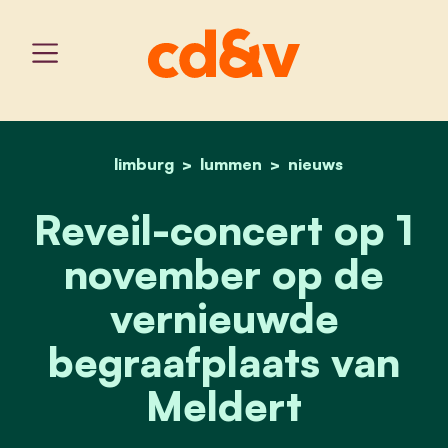
limburg
lummen
home
reveil-concert op 1 nov
nieuws
Reveil-concert op 1
november op de
vernieuwde
begraafplaats van
Meldert