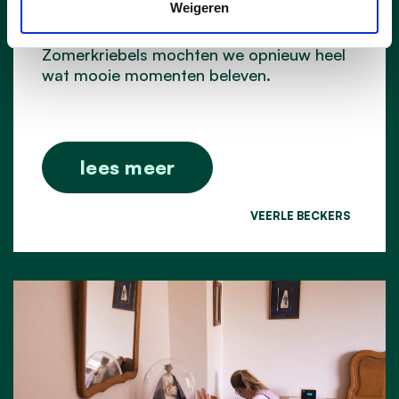
Weigeren
Met de eerste editie van de Kleine
Braderie, de jaarlijkse Braderie en
Zomerkriebels mochten we opnieuw heel
wat mooie momenten beleven.
lees meer
VEERLE BECKERS