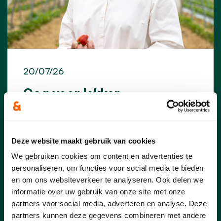
20/07/26
Oog voor lekker
De helft van de leerlingen in de provincie
Antwerpen eet gezonde tussendoortjes
op school dankzij Oog voor Lekkers, toch
Deze website maakt gebruik van cookies
roept parlementslid Mien Van Olmen op
We gebruiken cookies om content en advertenties te
om nog een tandje bij te steken.
personaliseren, om functies voor social media te bieden
en om ons websiteverkeer te analyseren. Ook delen we
lees meer
informatie over uw gebruik van onze site met onze
partners voor social media, adverteren en analyse. Deze
partners kunnen deze gegevens combineren met andere
MIEN VAN OLMEN