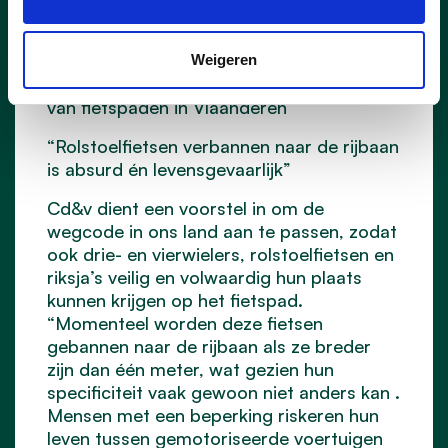
Cd&v wil aanpassing wegcode zodat
aangepaste fietsen, zoals duofietsen en
Weigeren
rolstoelfietsen ook gebruik kunnen maken
van fietspaden in Vlaanderen
“Rolstoelfietsen verbannen naar de rijbaan
is absurd én levensgevaarlijk”
Cd&v dient een voorstel in om de
wegcode in ons land aan te passen, zodat
ook drie- en vierwielers, rolstoelfietsen en
riksja’s veilig en volwaardig hun plaats
kunnen krijgen op het fietspad.
“Momenteel worden deze fietsen
gebannen naar de rijbaan als ze breder
zijn dan één meter, wat gezien hun
specificiteit vaak gewoon niet anders kan .
Mensen met een beperking riskeren hun
leven tussen gemotoriseerde voertuigen