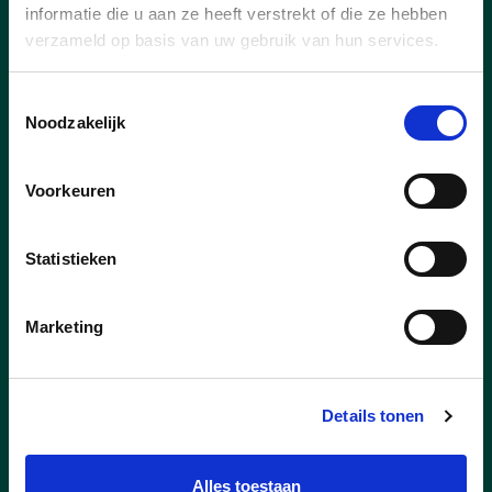
informatie die u aan ze heeft verstrekt of die ze hebben
verzameld op basis van uw gebruik van hun services.
Toestemmingsselectie
Noodzakelijk
Voorkeuren
Statistieken
Marketing
29/06/26
Details tonen
Rolstoelfietsen verbannen
naar de rijbaan is absurd én
levensgevaarlijk
Alles toestaan