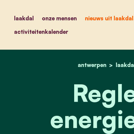
laakdal
onze mensen
nieuws uit laakdal
activiteitenkalender
antwerpen
laakda
Regl
energi