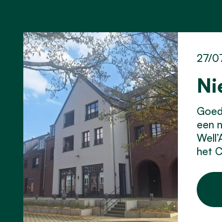
27/0
Ni
Goed 
een 
Well’
het C