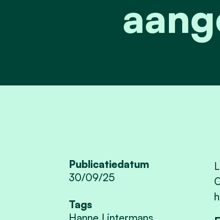
aang
Publicatiedatum
L
30/09/25
O
h
Tags
Hanne Lintermans