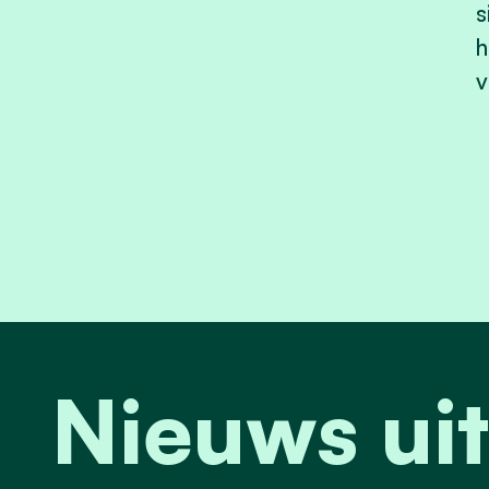
s
h
v
Nieuws uit