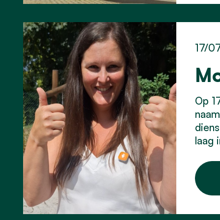
17/0
Mo
Op 17
naam 
diens
laag 