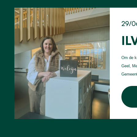
29/0
IL
Om de kr
Geel, Me
Gemeente