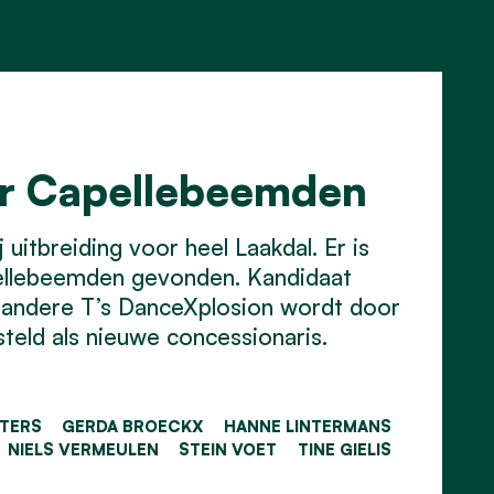
or Capellebeemden
uitbreiding voor heel Laakdal. Er is
ellebeemden gevonden. Kandidaat
 andere T’s DanceXplosion wordt door
eld als nieuwe concessionaris.
ETERS
GERDA BROECKX
HANNE LINTERMANS
NIELS VERMEULEN
STEIN VOET
TINE GIELIS