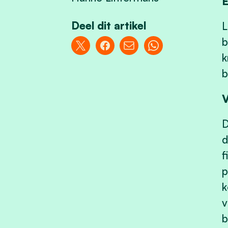
E
Deel dit artikel
L
b
k
b
D
d
f
p
k
v
b