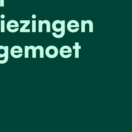
iezingen
egemoet