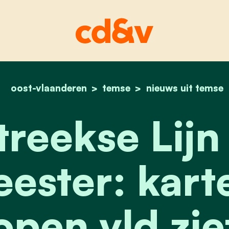
oost-vlaanderen
temse
home
rechtstreekse lijn m
nieuws uit temse
treekse Lijn
ester: karte
open vld zie