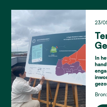
23/0
Te
Ge
In h
hand
enga
inwo
gezo
Bron: