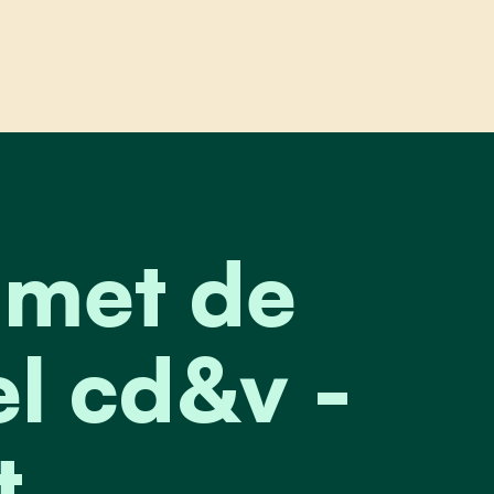
et de burgemeester: kartel cd&v - open vld ziet 
 met de
l cd&v -
t