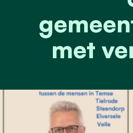
gemeent
met ve