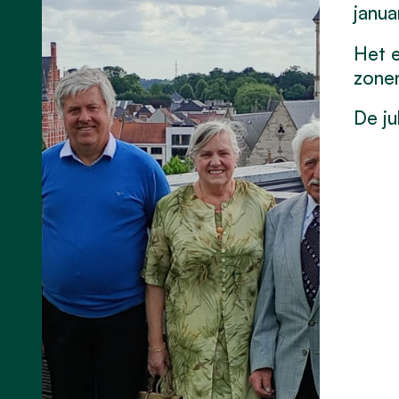
janua
Het e
zonen
De ju