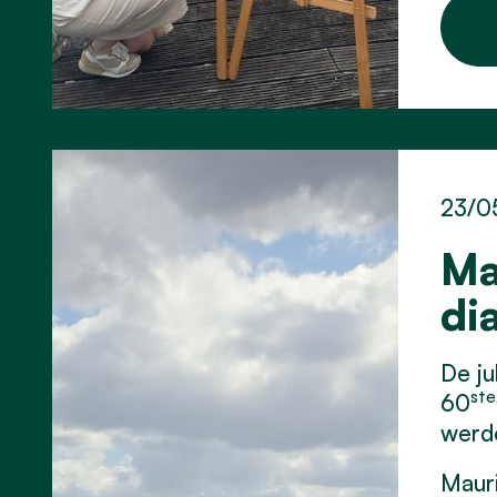
23/0
Ma
di
De ju
ste
60
werd
Mauri