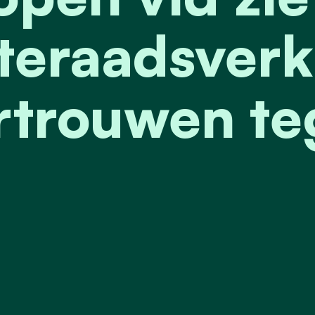
eraadsverk
rtrouwen t