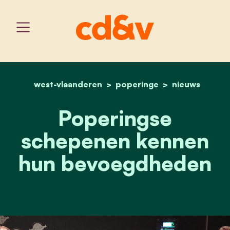
west-vlaanderen
home
poperinge
poperingse schepenen 
nieuws
Poperingse
schepenen kennen
hun bevoegdheden