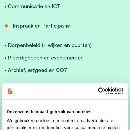
• Communicatie en ICT
Inspraak en Participatie
• Dorpenbeleid (+ wijken en buurten)
• Plechtigheden en evenementen
• Archief, erfgoed en CO7
Nieuw in het schepencollege is toekomstig
schepen Ewoud Notebaert. Hij wordt bevoegd
voor:
Deze website maakt gebruik van cookies
• Jeugd
We gebruiken cookies om content en advertenties te
• Kinderopvang
personaliseren, om functies voor social media te bieden