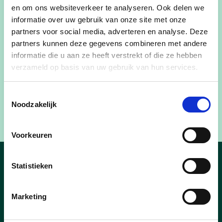
en om ons websiteverkeer te analyseren. Ook delen we
• Duurzaamheid en Klimaat
informatie over uw gebruik van onze site met onze
partners voor social media, adverteren en analyse. Deze
• Dierenwelzijn (Poezewoef)
partners kunnen deze gegevens combineren met andere
informatie die u aan ze heeft verstrekt of die ze hebben
verzameld op basis van uw gebruik van hun services.
Op 5 december vindt de installatievergadering
van de nieuwe gemeenteraad plaats. Dan wordt
Toestemmingsselectie
het schepencollege eveneens geïnstalleerd en
Noodzakelijk
gaat de nieuwe bestuursperiode echt van start.
Voorkeuren
Statistieken
Nieuws
Marketing