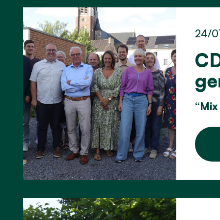
24/0
CD
ge
“Mix 