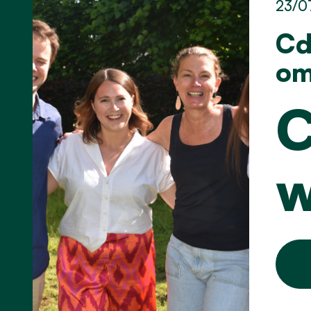
23/0
Cd
om
C
w