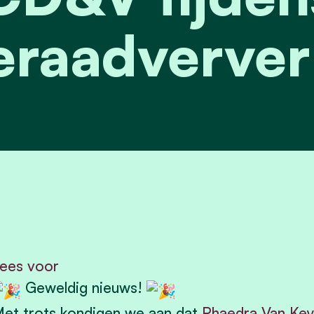
raadverver
ees voor
Geweldig nieuws!
et trots kondigen we aan dat
Phaedra Van Ke