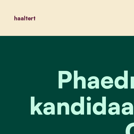
haaltert
Phaedr
kandidaa