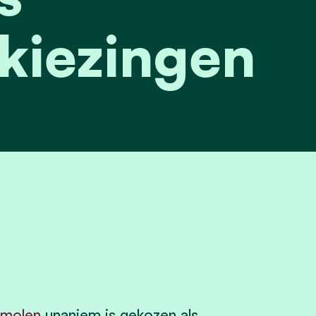
kiezingen
ymolen
unaniem is gekozen als