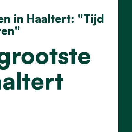
n in Haaltert: "Tijd
ren"
grootste
altert