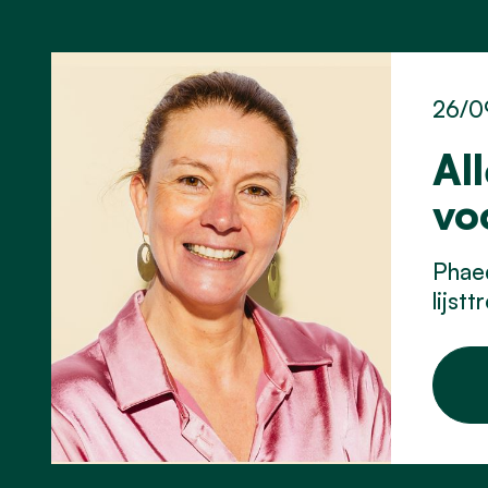
26/0
Al
vo
Phaed
lijst