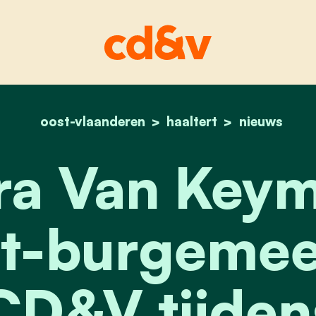
oost-vlaanderen
home
haaltert
phaedra van keymolen
nieuws
a Van Keym
t-burgemee
CD&V tijden