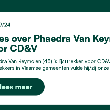
9/24
les over Phaedra Van Keym
or CD&V
ra Van Keymolen (48) is lijsttrekker voor CD&V 
trekkers in Vlaamse gemeenten vulde hij/zij onze 
lees meer