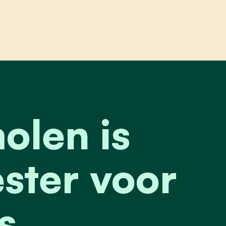
 is kandidaat-burgemeester voor cd&v tijdens g
olen is
ster voor
s