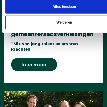
Alles toestaan
24/07/24
CD&V maakt kandidaten
Weigeren
bekend voor
gemeenteraadsverkiezingen
“Mix van jong talent en ervaren
krachten”
lees meer