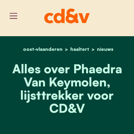
oost-vlaanderen
home
haaltert
ken je stem in haaltert: 
nieuws
Alles over Phaedra
Van Keymolen,
lijsttrekker voor
CD&V