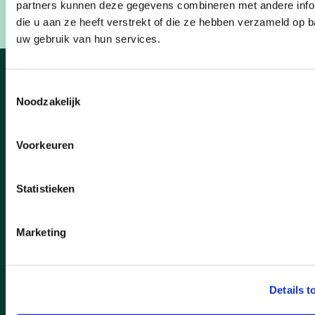
Bron:https://www.nieuwsblad.be/cnt/dmf2024091
partners kunnen deze gegevens combineren met andere info
die u aan ze heeft verstrekt of die ze hebben verzameld op 
uw gebruik van hun services.
Nieuws
Toestemmingsselectie
Noodzakelijk
Voorkeuren
Statistieken
Marketing
Details t