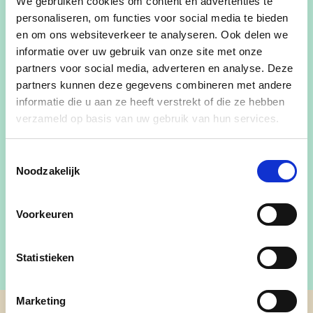
We gebruiken cookies om content en advertenties te
personaliseren, om functies voor social media te bieden
Bestuurslid cd&v Zwevegem
en om ons websiteverkeer te analyseren. Ook delen we
informatie over uw gebruik van onze site met onze
Ere-burgemeester gemeente Zwevegem
partners voor social media, adverteren en analyse. Deze
Burgemeester Heestert van 1971 tot 1976.
partners kunnen deze gegevens combineren met andere
informatie die u aan ze heeft verstrekt of die ze hebben
Burgemeester Zwevegem van 1989 tot
verzameld op basis van uw gebruik van hun services.
2006.
Contactgegevens:
Toestemmingsselectie
info@zwevegem.cdenv.be
Noodzakelijk
Voorkeuren
Statistieken
Marketing