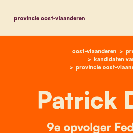
provincie oost-vlaanderen
oost-vlaanderen
pr
kandidaten va
provincie oost-vlaan
Patrick 
9e opvolger Fed