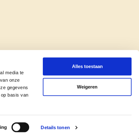
Alles toestaan
al media te
 van onze
Weigeren
deze gegevens
 op basis van
copyright © cd&v
Privacyverklaring
|
Cookie verklaring
ing
Details tonen