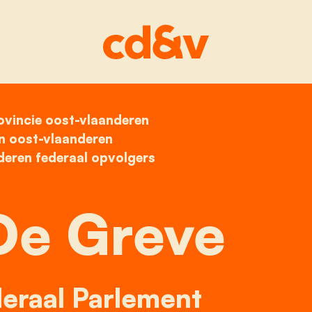
ovincie oost-vlaanderen
home
patrick de greve
n oost-vlaanderen
deren federaal opvolgers
De Greve
eraal Parlement