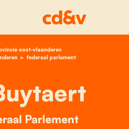
ovincie oost-vlaanderen
home
pascal buytaert
anderen
federaal parlement
Buytaert
eraal Parlement