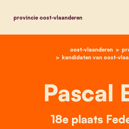
provincie oost-vlaanderen
oost-vlaanderen
pr
kandidaten van oost-vla
Pascal 
18e plaats Fed